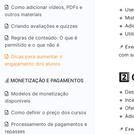
Como adicionar vídeos, PDFs e
🔹 Us
outros materiais
🔹 Mis
🔹 Adi
Criando avaliações e quizzes
🔹 Uti
Regras de conteúdo: O que é
permitido e o que não é
📌
Exe
com s
Dicas para aumentar o
engajamento dos alunos
2️⃣
💰 MONETIZAÇÃO E PAGAMENTOS
🔹 Des
Modelos de monetização
🔹 Inc
disponíveis
🔹 Of
Como definir o preço dos cursos
🔹 Adi
Processamento de pagamentos e
📌
Exe
repasses