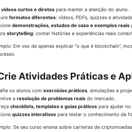
e
vídeos curtos e diretos
para manter a atenção do aluno.
ture
formatos diferentes
: vídeos, PDFs, quizzes e atividad
cione
demonstrações, estudos de caso e exemplos reais
p
lize
storytelling
: contar histórias e experiências reais cone
mplo:
Em vez de apenas explicar "o que é blockchain", mo
ucesso.
 Crie Atividades Práticas e Apl
afie os alunos com
exercícios práticos
, simulações e proje
entive a
resolução de problemas reais
do mercado.
ereça
checklists, templates e guias práticos
para ajudar no
cione
quizzes interativos
para testar o conhecimento de fo
mplo:
Se seu curso ensina sobre carteiras de criptomoedas