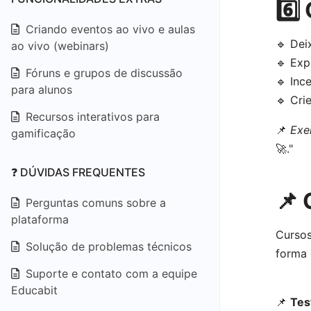
6️⃣
Criando eventos ao vivo e aulas
🔹 Dei
ao vivo (webinars)
🔹 Exp
Fóruns e grupos de discussão
🔹 Inc
para alunos
🔹 Cri
Recursos interativos para
📌
Exe
gamificação
🚀."
❓ DÚVIDAS FREQUENTES
📌
Perguntas comuns sobre a
plataforma
Curso
Solução de problemas técnicos
forma 
Suporte e contato com a equipe
Educabit
📌
Tes