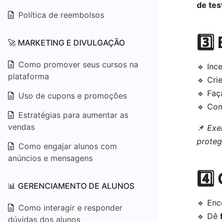
de tes
Política de reembolsos
3️⃣
🚀 MARKETING E DIVULGAÇÃO
Como promover seus cursos na
🔹 Inc
plataforma
🔹 Cri
🔹 Fa
Uso de cupons e promoções
🔹 Co
Estratégias para aumentar as
vendas
📌
Exe
proteg
Como engajar alunos com
anúncios e mensagens
4️
📊 GERENCIAMENTO DE ALUNOS
🔹 Enc
Como interagir e responder
🔹 Dê
dúvidas dos alunos