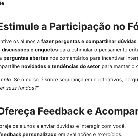
te
.
 Estimule a Participação no 
entive os alunos a
fazer perguntas e compartilhar dúvidas
.
e
discussões e enquetes
para estimular o pensamento críti
ça
perguntas abertas
nos comentários para incentivar inter
mpartilhe
novidades e tendências do setor
para manter o c
mplo:
Se o curso é sobre segurança em criptoativos, perg
er seus fundos?"
⃣ Ofereça Feedback e Acomp
oraje os alunos a enviar dúvidas e interagir com você.
feedback personalizado
em avaliações e exercícios.