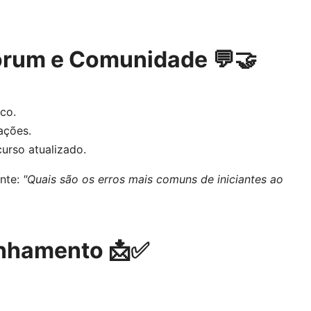
Fórum e Comunidade 💬🤝
co.
ações.
urso atualizado.
unte:
"Quais são os erros mais comuns de iniciantes ao
anhamento 📩✅